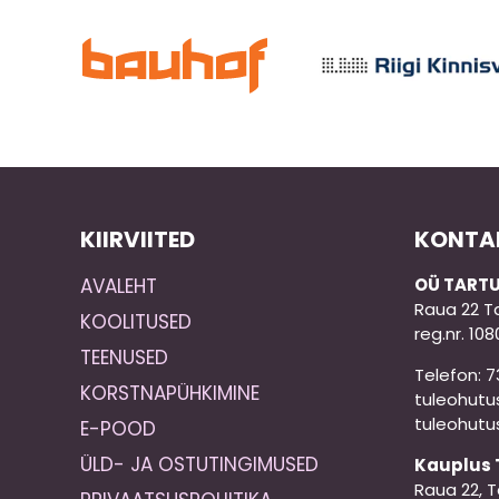
KIIRVIITED
KONTA
AVALEHT
OÜ TARTU
Raua 22 T
KOOLITUSED
reg.nr. 10
TEENUSED
Telefon: 
KORSTNAPÜHKIMINE
tuleohutu
tuleohut
E-POOD
ÜLD- JA OSTUTINGIMUSED
Kauplus 
Raua 22, T