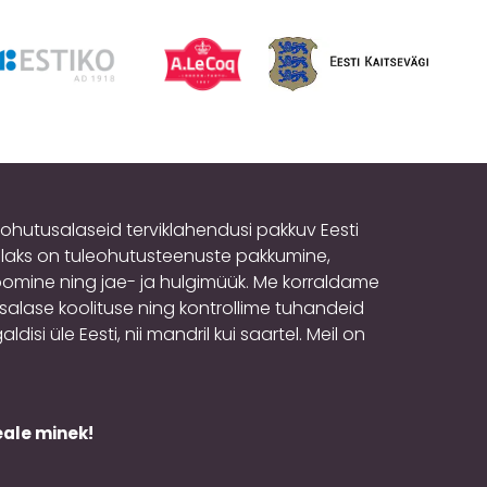
eohutusalaseid terviklahendusi pakkuv Eesti
laks on tuleohutusteenuste pakkumine,
mine ning jae- ja hulgimüük. Me korraldame
usalase koolituse ning kontrollime tuhandeid
isi üle Eesti, nii mandril kui saartel. Meil on
eale minek!