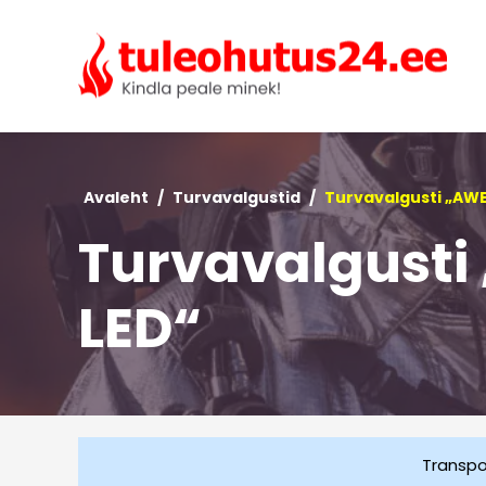
Avaleht
/
Turvavalgustid
/
Turvavalgusti „AW
Turvavalgust
LED“
Transpor