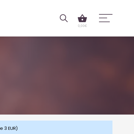
0,00
€
le 3 EUR)