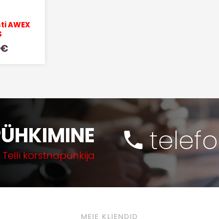
ti AWEX
S
€
ÜHKIMINE
telef
Telli korstnapühkija
MEIE KLIENDID