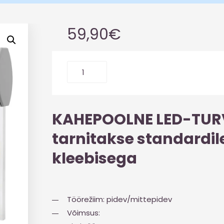
59,90
€
KAHEPOOLNE LED-TUR
tarnitakse standardil
kleebisega
Töörežiim: pidev/mittepidev
Võimsus: