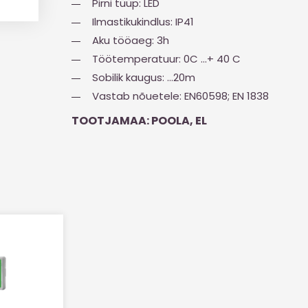
Pirni tüüp: LED
Ilmastikukindlus: IP41
Aku tööaeg: 3h
Töötemperatuur: 0C …+ 40 C
Sobilik kaugus: …20m
Vastab nõuetele: EN60598; EN 1838
TOOTJAMAA: POOLA, EL