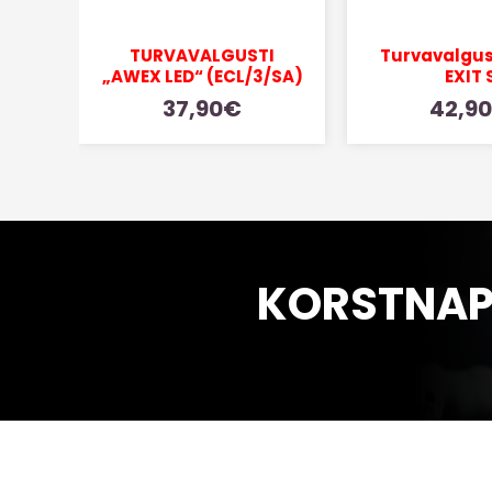
TURVAVALGUSTI
Turvavalgus
„AWEX LED“ (ECL/3/SA)
EXIT 
37,90
€
42,90
KORSTNAP