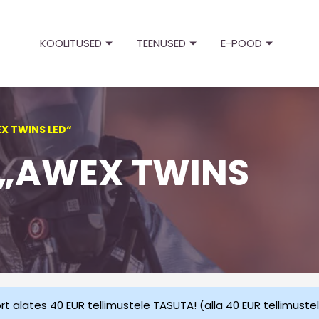
KOOLITUSED
TEENUSED
E-POOD
EX TWINS LED“
i „AWEX TWINS
t alates 40 EUR tellimustele TASUTA! (alla 40 EUR tellimuste