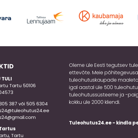
Oleme üle Eesti tegutsev tul
KTID
ettevõte. Meie põhitegevusa
 TULI
tuleohutuskaupade maaletoo
artu Tartu 50106
igal aastal üle 500 tuleohut
804573
tuleohutussüsteeme ja -paigald
kokku üle 2000 kliendi.
7305 387 või 505 6304
s24@tuleohutus24.ee
us24@gmail.com
Tuleohutus24.ee - kindla p
Tartus
artu, Tartu