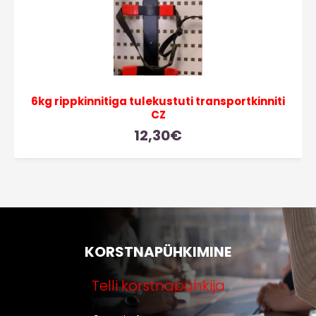
6kg rippkinnitiga tulekustuti transportkinniti
CZ
12,30
€
KORSTNAPÜHKIMINE
Telli korstnapühkija