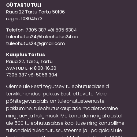
OÜ TARTU TULI
Raua 22 Tartu Tartu 50106
reg.nr. 10804573
Telefon: 7305 387 või 505 6304
tuleohutus24@tuleohutus24.ee
tuleohutus24@gmail.com
Kauplus Tartus
Raua 22, Tartu, Tartu
AVATUD E-R 8.00-16.30
7305 387 või 5056 304
Oleme üle Eesti tegutsev tuleohutusalaseid
terviklahendusi pakkuv Eesti ettevõte. Meie
põhitegevusalaks on tuleohutusteenuste
pakkumine, tuleohutuskaupade maaletoomine
ning jae- ja hulgimüük. Me korraldame igal aastal
üle 500 tuleohutusalase koolituse ning kontrollime
tuhandeid tuleohutussüsteeme ja -paigaldisi üle