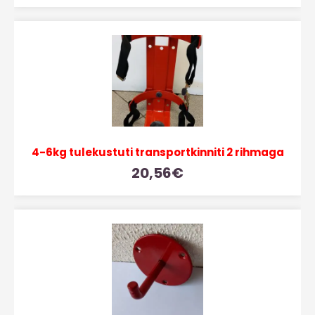
Sellel
tootel
on
mitu
varianti.
Valikuid
saab
teha
tootelehel.
4-6kg tulekustuti transportkinniti 2 rihmaga
20,56
€