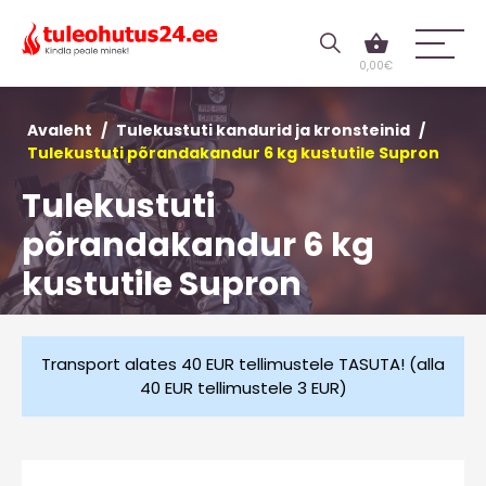
0,00
€
Avaleht
/
Tulekustuti kandurid ja kronsteinid
/
Tulekustuti põrandakandur 6 kg kustutile Supron
Tulekustuti
põrandakandur 6 kg
kustutile Supron
Transport alates 40 EUR tellimustele TASUTA! (alla
40 EUR tellimustele 3 EUR)